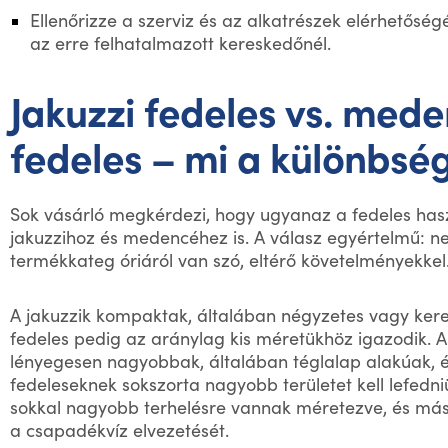
Ellenőrizze a szerviz és az alkatrészek elérhetőség
az erre felhatalmazott kereskedőnél.
Jakuzzi fedeles vs. med
fedeles – mi a különbsé
Sok vásárló megkérdezi, hogy ugyanaz a fedeles has
jakuzzihoz és medencéhez is. A válasz egyértelmű: n
termékkateg óriáról van szó, eltérő követelményekkel
A jakuzzik kompaktak, általában négyzetes vagy kere
fedeles pedig az aránylag kis méretükhöz igazodik.
lényegesen nagyobbak, általában téglalap alakúak, 
fedeleseknek sokszorta nagyobb területet kell lefedni
sokkal nagyobb terhelésre vannak méretezve, és má
a csapadékvíz elvezetését.