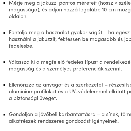
Mérje meg a jakuzzi pontos méreteit (hossz × szél
magassága), és adjon hozzá legalább 10 cm mozg
oldalon.
Fontolja meg a használat gyakoriságát – ha egész
használni a jakuzzit, fektessen be magasabb és jo
fedelesbe.
Válassza ki a megfelelő fedeles típust a rendelkezés
magasság és a személyes preferenciák szerint.
Ellenőrizze az anyagot és a szerkezetet – részesít
alumíniumprofilokat és a UV-védelemmel ellátott p
a biztonsági üveget.
Gondoljon a jövőbeli karbantartásra – a sínek, tö
alkatrészek rendszeres gondozást igényelnek.