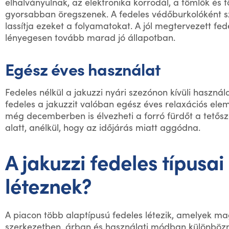
elhalványulnak, az elektronika korrodál, a tömlők és 
gyorsabban öregszenek. A fedeles védőburkolóként s
lassítja ezeket a folyamatokat. A jól megtervezett fed
lényegesen tovább marad jó állapotban.
Egész éves használat
Fedeles nélkül a jakuzzi nyári szezónon kívüli használ
fedeles a jakuzzit valóban egész éves relaxációs ele
még decemberben is élvezheti a forró fürdőt a tetős
alatt, anélkül, hogy az időjárás miatt aggódna.
A jakuzzi fedeles típusa
léteznek?
A piacon több alaptípusú fedeles létezik, amelyek m
szerkezetben, árban és használati módban különböz