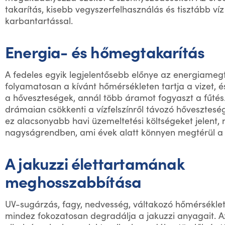
szerint választja ki a kerítést.
dizájn
telke, pergolája vagy télikertje dísze lesz
.
megállja a helyét. Így gyakorlatilag bárhová
takarítás, kisebb vegyszerfelhasználás és tisztább víz
elhelyezheti, ahol csak akarja.
karbantartással.
A terasz alumínium tetővel való lefedése a stabil
alumínium konstrukciónak köszönhetően biztonságos
megoldás. Konfigurátorunkban minden tetőfedési
Energia- és hőmegtakarítás
lehetőséget megtalál, a klasszikus polikarbonáttól a
Elegáns dizájn
szigetelő- és biztonsági üvegen át az isodomus
szendvicspanelig.
Az alumínium profilok modern városi megjelenést
A fedeles egyik legjelentősebb előnye az energiamegt
kínálnak, amely felpezsdíti ingatlana környezetét.
folyamatosan a kívánt hőmérsékleten tartja a vizet,
Választhat szürke, antracit, barna színek közül, vagy a
színt igény szerint keverjük festékboltunkban.
a hőveszteségek, annál több áramot fogyaszt a fűtés.
drámaian csökkenti a vízfelszínről távozó hővesztesé
ez alacsonyabb havi üzemeltetési költségeket jelent, 
nagyságrendben, ami évek alatt könnyen megtérül a 
A jakuzzi élettartamának
meghosszabbítása
UV-sugárzás, fagy, nedvesség, váltakozó hőmérséklet
mindez fokozatosan degradálja a jakuzzi anyagait. A