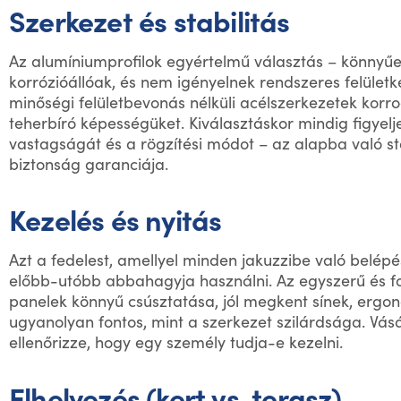
Szerkezet és stabilitás
Az alumíniumprofilok egyértelmű választás – könnyűe
korrózióállóak, és nem igényelnek rendszeres felületke
minőségi felületbevonás nélküli acélszerkezetek korro
teherbíró képességüket. Kiválasztáskor mindig figyelje
vastagságát és a rögzítési módot – az alapba való sta
biztonság garanciája.
Kezelés és nyitás
Azt a fedelest, amellyel minden jakuzzibe való belép
előbb-utóbb abbahagyja használni. Az egyszerű és f
panelek könnyű csúsztatása, jól megkent sínek, ergo
ugyanolyan fontos, mint a szerkezet szilárdsága. Vásá
ellenőrizze, hogy egy személy tudja-e kezelni.
Elhelyezés (kert vs. terasz)