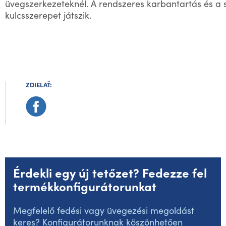
üvegszerkezeteknél. A rendszeres karbantartás és a 
kulcsszerepet játszik.
ZDIELAŤ:
Érdekli egy új tetőzet? Fedezze fel
termékkonfigurátorunkat
Megfelelő fedési vagy üvegezési megoldást
keres? Konfigurátorunknak köszönhetően