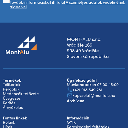
További információkat itt talál
A személyes adatok védelmének
alapelvei
MONT-ALU s.r.o.
Vrádište 269
908 49 Vrádište
Slovenská republika
Termékek
Ügyfélszolgálat
Télikertek
Munkanapokon 07:00-15:00
Pergolák
+421 918 549 281
Medencék tetőzete
kapcsolat@montalu.hu
Üvegezés
Archívum
Kerítés
Árnyékolás
Fontos linkek
Információk
Rólunk
GYIK
Hírek
Kereskedelmi feltételek