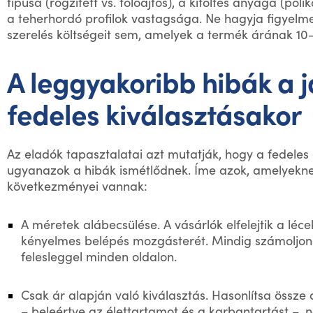
típusa (rögzített vs. tolóajtós), a kitöltés anyaga (pol
a teherhordó profilok vastagsága. Ne hagyja figyelmen
szerelés költségeit sem, amelyek a termék árának 10–
A leggyakoribb hibák a j
fedeles kiválasztásakor
Az eladók tapasztalatai azt mutatják, hogy a fedeles
ugyanazok a hibák ismétlődnek. Íme azok, amelyekn
következményei vannak:
A méretek alábecsülése. A vásárlók elfelejtik a léce
kényelmes belépés mozgásterét. Mindig számoljon
felesleggel minden oldalon.
Csak ár alapján való kiválasztás. Hasonlítsa össze a
– beleértve az élettartamot és a karbantartást –, n