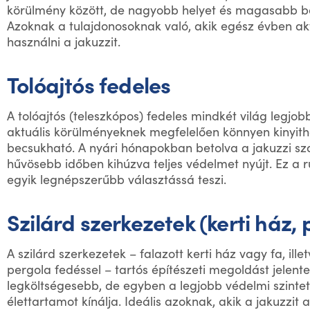
körülmény között, de nagyobb helyet és magasabb bef
Azoknak a tulajdonosoknak való, akik egész évben akt
használni a jakuzzit.
Tolóajtós fedeles
A tolóajtós (teleszkópos) fedeles mindkét világ legjobb
aktuális körülményeknek megfelelően könnyen kinyit
becsukható. A nyári hónapokban betolva a jakuzzi s
hűvösebb időben kihúzva teljes védelmet nyújt. Ez a
egyik legnépszerűbb választássá teszi.
Szilárd szerkezetek (kerti ház,
A szilárd szerkezetek – falazott kerti ház vagy fa, ill
pergola fedéssel – tartós építészeti megoldást jelente
legköltségesebb, de egyben a legjobb védelmi szinte
élettartamot kínálja. Ideális azoknak, akik a jakuzzit a