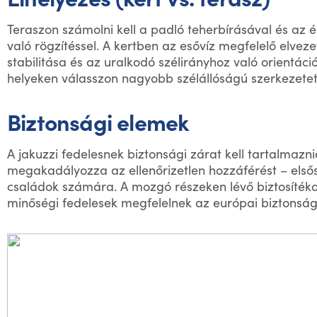
Teraszon számolni kell a padló teherbírásával és az 
való rögzítéssel. A kertben az esővíz megfelelő elveze
stabilitása és az uralkodó szélirányhoz való orientáció
helyeken válasszon nagyobb szélállóságú szerkezetet
Biztonsági elemek
A jakuzzi fedelesnek biztonsági zárat kell tartalmazn
megakadályozza az ellenőrizetlen hozzáférést – els
családok számára. A mozgó részeken lévő biztosítékok
minőségi fedelesek megfelelnek az európai biztonsá