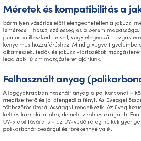
Méretek és kompatibilitás a ja
Bármilyen vásárlás előtt elengedhetetlen a jakuzzi m
lemérése – hossz, szélesség és a perem magassága. 
pontosan illeszkednie kell, vagy elegendő mozgásteret 
kényelmes hozzáféréshez. Mindig vegye figyelembe
alkatrészek, fedők és jakuzzi-tartozékok mozgásterét
legalább 10 cm mozgásteret ajánlunk.
Felhasznált anyag (polikarboná
A leggyakrabban használt anyag a polikarbonát – kön
megfizethető és jól átengedi a fényt. Az üveggel össz
többszörös ütésállóssággal rendelkezik. Az üveg lu
kelt és karcolásállóbb, de nehezebb és drágább. Font
UV-stabilitására is – az UV-védő réteg nélküli gyeng
polikarbonát besárgul és törékennyé válik.