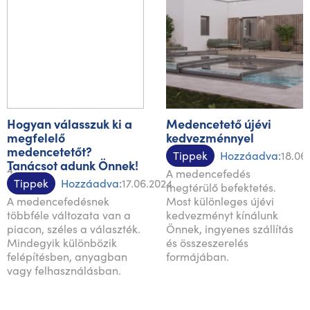
Hogyan válasszuk ki a
Medencetető újévi
megfelelő
kedvezménnyel
medencetetőt?
Tippek
Hozzáadva:
18.06
Tanácsot adunk Önnek!
024
A medencefedés
Tippek
Hozzáadva:
17.06.2024
megtérülő befektetés.
A medencefedésnek
Most különleges újévi
többféle változata van a
kedvezményt kínálunk
piacon, széles a választék.
Önnek, ingyenes szállítás
Mindegyik különbözik
és összeszerelés
felépítésben, anyagban
formájában.
vagy felhasználásban.