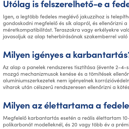
Utólag is felszerelhető-e a fed
Igen, a legtöbb fedeles meglévő jakuzzihoz is telepíth
gondoskodni megfelelő és sík alapról, és ellenőrizni a
méretkompatibilitást. Teraszokra vagy erkélyekre val
javasoljuk az alap teherbírásának szakemberrel való 
Milyen igényes a karbantartás
Az alap a panelek rendszeres tisztítása (évente 2–4-sz
mozgó mechanizmusok kenése és a tömítések ellenőr
alumíniumszerkezetek nem igényelnek korrózióvédelmi
viharok után célszerű rendszeresen ellenőrizni a köté
Milyen az élettartama a fedel
Megfelelő karbantartás esetén a reális élettartam 10
polikarbonát modelleknél, és 20 vagy több év a pré