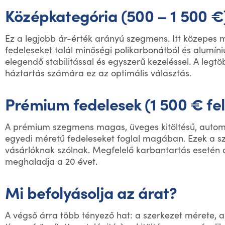
Középkategória (500 – 1 500 €
Ez a legjobb ár-érték arányú szegmens. Itt közepes 
fedeleseket talál minőségi polikarbonátból és alumíni
elegendő stabilitással és egyszerű kezeléssel. A legtö
háztartás számára ez az optimális választás.
Prémium fedelesek (1 500 € fel
A prémium szegmens magas, üveges kitöltésű, automa
egyedi méretű fedeleseket foglal magában. Ezek a s
vásárlóknak szólnak. Megfelelő karbantartás esetén 
meghaladja a 20 évet.
Mi befolyásolja az árat?
A végső árra több tényező hat: a szerkezet mérete,