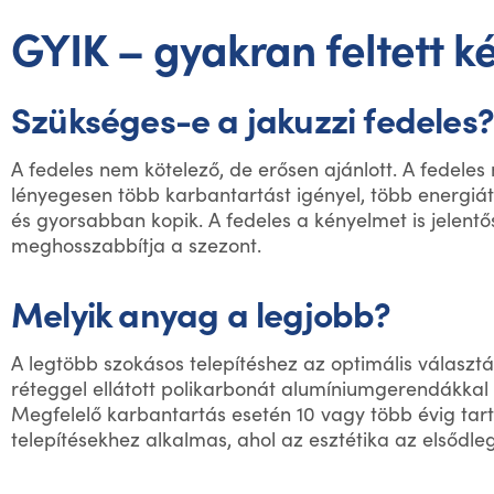
GYIK – gyakran feltett k
Szükséges-e a jakuzzi fedeles?
A fedeles nem kötelező, de erősen ajánlott. A fedeles n
lényegesen több karbantartást igényel, több energiát 
és gyorsabban kopik. A fedeles a kényelmet is jelentő
meghosszabbítja a szezont.
Melyik anyag a legjobb?
A legtöbb szokásos telepítéshez az optimális választ
réteggel ellátott polikarbonát alumíniumgerendákkal
Megfelelő karbantartás esetén 10 vagy több évig tar
telepítésekhez alkalmas, ahol az esztétika az elsődl