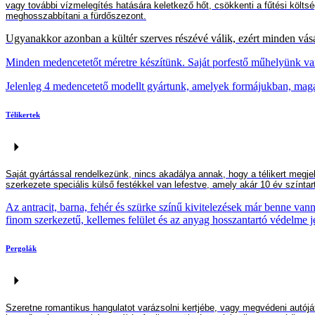
vagy további vízmelegítés hatására keletkező hőt, csökkenti a fűtési köl
meghosszabbít
ani
a fürdőszezont.
Ugyanakkor azonban a kül
tér
szerves részévé válik, ezért minden vás
Minden medencetetőt méretre készítünk. Saját porfestő műhelyünk van, í
Jelenleg 4 medencetető modellt gyártunk, amelyek formájukban, mag
Télikertek
Saját
gyártással
rendelkezünk, n
incs
akadály
a
annak, hogy a télikert megje
szerkezete speciális külső festékkel van lefestve, amely akár 10 év színtar
Az antracit, barna, fehér és szürke színű kivitelezések már benne vann
finom szerkezetű, kellemes felület és az anyag hosszantartó védelme j
Pergolák
Szeretne romantikus hangulatot varázsolni kertjébe, vagy megvédeni autóját