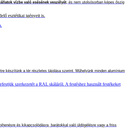
állatok vízbe való esésének
veszélyét
, és nem utolsósorban
képes
őszig
lő esztétikai igényeit is.
a.
etre készítünk a tér részletes tájolása szerint. Műhelyünk minden alumínium
efestjük szerkezetét a RAL skáláról. A festéshez használt festékeket
 pihenésre és kikapcsolódásra, barát
okkal való
ül
dögélésre
vagy a friss