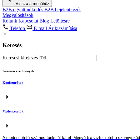
Vissza a menühöz
B2B együttműködés
B2B bejelentkezés
Megvalósítások
Rólunk
Kapcsolat
Blog
Letöltésre
Telefon
E-mail
Ár kiszámítása
Keresés
Keresési kifejezés
Keresési eredmények
Konfigurátor
Medencetetők
A medenc
e
tető számos funkciót lát el. Megvédi a vízfelületet a szennyező