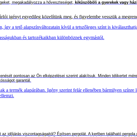
tségeket, megakadályozza a hőveszteséget,
kiküszöböli a gyerekek
vagy házi
árlói igényt egyedileg közelítünk meg, és figyelembe vesszük a megrende
gy a tető alapszínváltozatain kívül a tetszőleges színt is kiválaszthatj
asságukban és tartozékaikban különböznek egymástól.
lenését pontosan az Ön elképzelései szerint alakítsuk. Minden télikertet mér
tósságot garantál.
ak a termék alapárában. Igény szerint felár ellenében bármilyen színre l
ellemzi.
 az időjárás viszontagságaitól? Építs
en
pergolát. A kertben található pergola