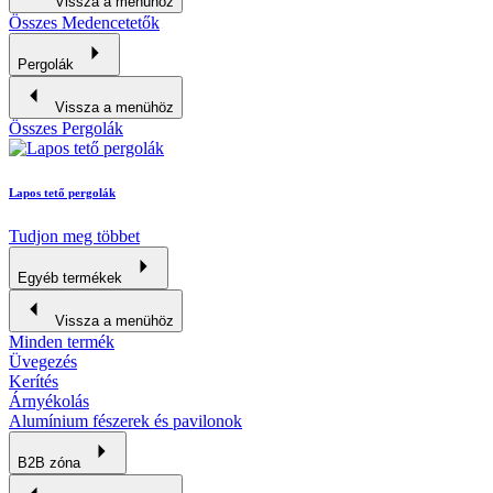
Vissza a menühöz
Összes Medencetetők
Pergolák
Vissza a menühöz
Összes Pergolák
Lapos tető pergolák
Tudjon meg többet
Egyéb termékek
Vissza a menühöz
Minden termék
Üvegezés
Kerítés
Árnyékolás
Alumínium fészerek és pavilonok
B2B zóna