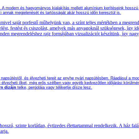
. A modern és hagyományos kialakítás mellett alumínium kerítéseink hosszú 
i annak megjelenését és tartósságát akár hosszú időn keresztül is.
de mivel saját porfestő műhelyünk van, a színt teljes mértékben a megre
lést, festést és csiszolást, amelyek más anyagoknál szükségesek, így id
inden megrendeléshez rajz formájában vizualizációt készítünk, így nag
ri napsütéstől, és élvezheti tereit az enyhe nyári napsütésben. Ráadásul a 
ig élvezheti őket, még erős szélben vagy egyéb kedvezőtlen időjárási körülm
rn
dizájn
telke, pergolája vagy télikertje dísze lesz
.
ú, szinte korlátlan, évtizedes élettartammal rendelkezik. A ház faláh
arja.