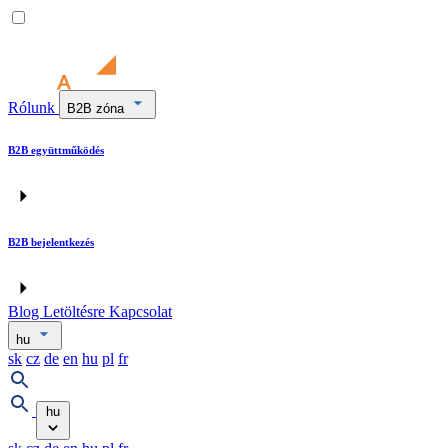
Rólunk
B2B zóna
B2B együttműködés
B2B bejelentkezés
Blog
Letöltésre
Kapcsolat
hu
sk
cz
de
en
hu
pl
fr
hu