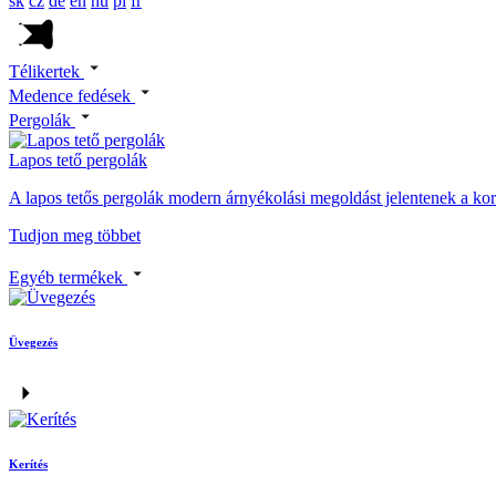
sk
cz
de
en
hu
pl
fr
Télikertek
Medence fedések
Pergolák
Lapos tető pergolák
A lapos tetős pergolák modern árnyékolási megoldást jelentenek a kortár
Tudjon meg többet
Egyéb termékek
Üvegezés
Kerítés