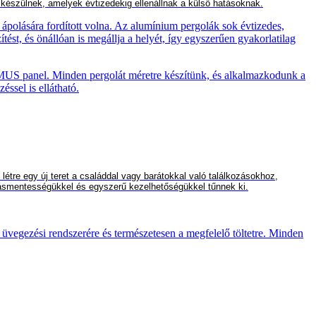
l készülnek, amelyek évtized
ek
ig ellenállnak a külső hatásoknak.
ápolására fordított volna. Az alumínium pergolák sok évtizedes,
tést, és önállóan is megállja a helyét, így egyszerűen gyakorlatilag
OMUS panel. Minden pergolát méretre készítünk, és alkalmazkodunk a
ssel is ellátható.
tre egy új teret a családdal vagy barátokkal való találkozásokhoz,
rtásmentességükkel és egyszerű kezelhetőségükkel tűnnek ki.
 üvegezési rendszerére és természetesen a megfelelő töltetre. Minden