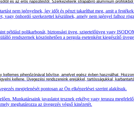
sőtől és a
z erős
napsütéstől. Szerkezeteink strapabíró alumínium profilokbó
ást nem igényelnek, így időt és pénzt takaríthat meg, amit a festékek 
et, vagy önhordó szerkezettel készülnek, amely nem igényel falhoz rögzí
mint például polikarbonát, biztonsági üveg, szigetelőüveg vagy ISOD
álló rendszernek köszönhetően a pergola esetenként kiegészítő üvegezé
 kellemes pihenőzónával bővítse, amelyet egész évben használhat. Hozzon lé
igyelni kellene. Üvegezési rendszereink erejükkel, tartósságukkal, karbanta
vegezés megjelenését pontosan az Ön elképzelései szerint alakítsuk.
elően. Munkatársaink javaslatot tesznek erkélye vagy terasza megfelelő
 amely meghatározza az üvegezés végső kinézetét.