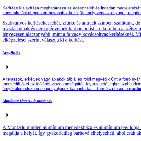
K
erítés
e
kialakítása meghatározza az egész
telek és
ingatlan megjelenését
konstrukciónkat porszórt bevonattal
kezel
j
ük
, mely védi az anyagot, megőrz
Szabványos kerítéseket fehér, szürke és antracit színben szállítunk, 
rozsdásodnak és nem igényelnek karbantartást – elkerülheti a szétszere
lényegesen alacsonyabb, mint a fa vagy kovácsoltvas kerítéseknél. M
elképzelései szerint választja ki a kerítést.
Árnyékolás
A teraszok, erkélyek vagy ablakok táblái és rolói megvédik Önt a forró nyá
megvédik őket az időjárás
viszontagságaitól
, így a lehető leghosszabb ide
árnyékolórendszerei ne igényeljenek karbantartást. Természetesen a
mode
Alumínium fészerek és pavilonok
A MontAlu minden alumínium menedékháza és alumínium pavilonja hossz
megállja a helyét. Így gyakorlatilag bárhová elhelyezheti, ahol csak ak