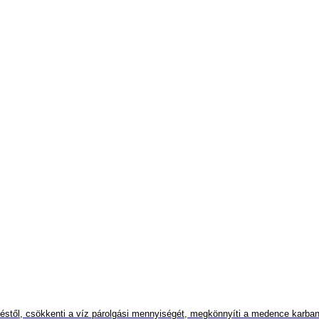
déstől, csökkenti a víz párolgási mennyiségét, megkönnyíti a medence karbant