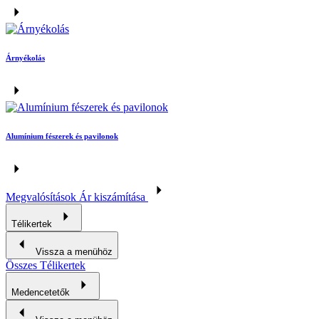
Árnyékolás
Alumínium fészerek és pavilonok
Megvalósítások
Ár kiszámítása
Télikertek
Vissza a menühöz
Összes Télikertek
Medencetetők