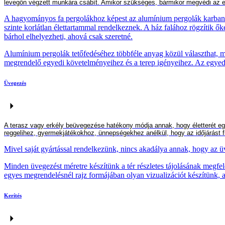
levegőn v
égzett
munkára csábít. Amikor szükséges,
bármikor
megvéd
i
az e
A hagyományos fa pergolákhoz képest az alumínium pergolák karbantart
szinte korlátlan élettartammal rendelkeznek. A ház falához rögzítik ők
bárhol elhelyezheti, ahová csak szeretné.
Alumínium pergolák tetőfedéséhez többféle anyag közül választhat, 
megrendelő egyedi követelményeihez és a terep igényeihez. Az egyedül
Üvegezés
A terasz vagy erkély beüvegezése hatékony módja annak, hogy életterét egy
reggelihez, gyermekjátékokhoz, ünnepségekhez anélkül, hogy az időjárást f
Mivel saját gyártással rendelkezünk, nincs akadálya annak, hogy az ü
Minden üvegezést méretre készítünk a tér részletes tájolásának megfel
egyes megrendelésnél rajz formájában olyan vizualizációt készítünk,
Kerítés