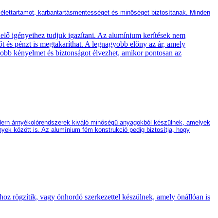
élettartamot, karbantartásmentességet és minőséget biztosítanak. Minden
ndelő igényeihez tudjuk igazítani. Az alumínium kerítések nem
őt és pénzt is megtakaríthat. A legnagyobb előny az ár, amely
yobb kényelmet és biztonságot élvezhet, amikor pontosan az
modern árnyékolórendszerek kiváló minőségű anyagok
ból
készülnek
, amelyek
ények között is. Az alumínium fém konstrukció
pedig
biztosítja, hogy
oz rögzítik, vagy önhordó szerkezettel készülnek, amely önállóan is