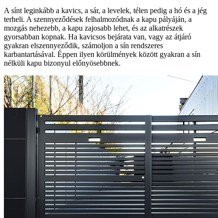
A sínt leginkább a kavics, a sár, a levelek, télen pedig a hó és a jég
terheli. A szennyeződések felhalmozódnak a kapu pályáján, a
mozgás nehezebb, a kapu zajosabb lehet, és az alkatrészek
gyorsabban kopnak. Ha kavicsos bejárata van, vagy az átjáró
gyakran elszennyeződik, számoljon a sín rendszeres
karbantartásával. Éppen ilyen körülmények között gyakran a sín
nélküli kapu bizonyul előnyösebbnek.