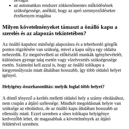
bevágni
az automatikus rendszer zökkenőmentes működésének
szükségessége, anélkül, hogy az apró szennyeződésekre
érzékenyen reagálna
Milyen követelményeket támaszt a önálló kapu a
szerelés és az alapozás tekintetében?
Az önálló kapuhoz minőségi alapozásra és a teherhordó görgők
pontos rögzítésére van szükség, mivel a kapu súlya egy oldalra
nehezedik. Ez megnövelheti az előkészítő munkák igénybevételét,
különösen gyenge talaj esetén vagy vízelvezetés szükségessége
esetén. Számolni kell azzal is, hogy az önálló tolókapu a
kiegyensúlyozás miatt általában hosszabb, így több oldalsó helyet
igényel.
Helyigény-összehasonlítás: melyik foglal több helyet?
A döntő tényező a kerítés melletti oldalsó hely a szárny eltolásához,
nem csupán a átjáró szélessége. Mindkét megoldásnak helyre van
szüksége az eltoláshoz, de az önálló kapu általában hosszabb az
ellensúly miatt. Ezzel szemben a sínes tolókapu helyigénye
kedvezőbb lehet, de magasabbak a követelmények az átjáró
felületével szemben.