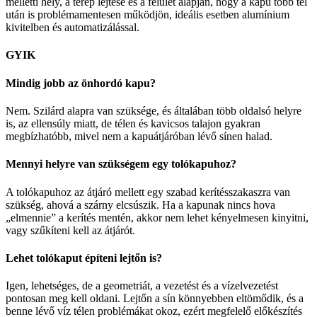
melletti hely, a terep lejtése és a felület alapján, hogy a kapu több tél
után is problémamentesen működjön, ideális esetben alumínium
kivitelben és automatizálással.
GYIK
Mindig jobb az önhordó kapu?
Nem. Szilárd alapra van szüksége, és általában több oldalsó helyre
is, az ellensúly miatt, de télen és kavicsos talajon gyakran
megbízhatóbb, mivel nem a kapuátjáróban lévő sínen halad.
Mennyi helyre van szükségem egy tolókapuhoz?
A tolókapuhoz az átjáró mellett egy szabad kerítésszakaszra van
szükség, ahová a szárny elcsúszik. Ha a kapunak nincs hova
„elmennie” a kerítés mentén, akkor nem lehet kényelmesen kinyitni,
vagy szűkíteni kell az átjárót.
Lehet tolókaput építeni lejtőn is?
Igen, lehetséges, de a geometriát, a vezetést és a vízelvezetést
pontosan meg kell oldani. Lejtőn a sín könnyebben eltömődik, és a
benne lévő víz télen problémákat okoz, ezért megfelelő előkészítés