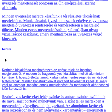
üvegezés megjelenését pontosan az Ön elképzelései szerint
alakítsuk.
Minden üvegezést méretre készítünk a tér részletes tájolásának
megfelelően. Munkatársaink javaslatot tesznek erkélye vagy terasza
megfelelő üvegezési rendszerére és természetesen a megfelelő
töltetre. Minden egyes megrendelésnél rajz formájában olyan
vizualizációt készítünk, amely meghatározza az üvegezés végső
kinézetét.
Kerítés
K
erítés
e
kialakítása meghatározza az egész
telek és
ingatlan
megjelenését. A modern és hagyományos kialakítás mellett alumínium
kerítéseink hosszú élettartamot, karbantartásmentességet és minőséget
biztosítanak. Minden konstrukciónkat porszórt bevonattal
kezel
j
ük
, mely
védi az anyagot, megőrzi annak megjelenését és tartósságát akár hosszú
időn keresztül is.
Szabványos kerítéseket fehér, szürke és antracit színben szállítunk,
de mivel saját porfestő műhelyünk van, a színt teljes mértékben a
megrendelő igényeihez tudjuk igazítani. Az alumínium kerítések
nem rozsdásodnak és nem igényelnek karbantartást – elkerülheti a