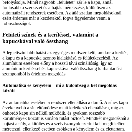
befolyásolja. Minél nagyobb „felületet” zár le a kapu, annál
fontosabb a szerkezet és a hajtás méretezése, különösen az
automatizált rendszerek esetében. Az átlátszatlan megoldásoknál
ezért érdemes már a kezdetektől fogva figyelembe venni a
robusztusságot.
Felületi színek és a kerítéssel, valamint a
kapucskával való összhang
A legletisztultabb hatást az egységes rendszer kelti, amikor a kerítés,
a kapu és a kapucska azonos kialakítású és felületkezelésű. Az
alumínium esetében előny a hosszú távú színállóság, így az
alumínium kerítéssel és kapucskával való összhang karbantartási
szempontból is értelmes megoldás.
Automatika és kényelem – mi a különbség a két megoldás
között
Az automatika esetében a rendszer ellenállása a döntő. A sínes kapu
érzékenyebb a sín eltömődése miatt keletkező ellenállásra, míg az
önhordó kapu sín nélkül működik, és gyakran rosszabb
körülmények között is simább futást biztosít. Mindkét megoldásnál a
hajtást a súly, a kitöltés és a szélviszonyok szerint kell megfelelően
méretezni, ellenkező esetben csökken a kényelem és az élettartam.