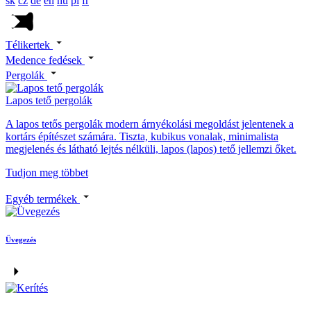
sk
cz
de
en
hu
pl
fr
Télikertek
Medence fedések
Pergolák
Lapos tető pergolák
A lapos tetős pergolák modern árnyékolási megoldást jelentenek a
kortárs építészet számára. Tiszta, kubikus vonalak, minimalista
megjelenés és látható lejtés nélküli, lapos (lapos) tető jellemzi őket.
Tudjon meg többet
Egyéb termékek
Üvegezés