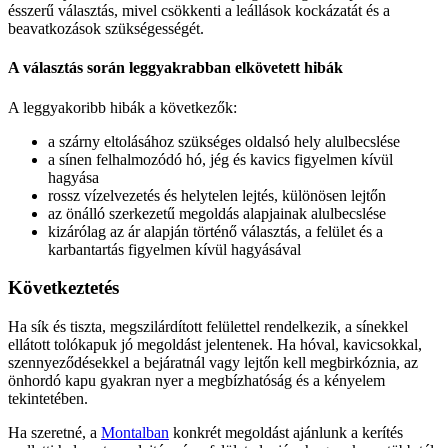
ésszerű választás, mivel csökkenti a leállások kockázatát és a
beavatkozások szükségességét.
A választás során leggyakrabban elkövetett hibák
A leggyakoribb hibák a következők:
a szárny eltolásához szükséges oldalsó hely alulbecslése
a sínen felhalmozódó hó, jég és kavics figyelmen kívül
hagyása
rossz vízelvezetés és helytelen lejtés, különösen lejtőn
az önálló szerkezetű megoldás alapjainak alulbecslése
kizárólag az ár alapján történő választás, a felület és a
karbantartás figyelmen kívül hagyásával
Következtetés
Ha sík és tiszta, megszilárdított felülettel rendelkezik, a sínekkel
ellátott tolókapuk jó megoldást jelentenek. Ha hóval, kavicsokkal,
szennyeződésekkel a bejáratnál vagy lejtőn kell megbirkóznia, az
önhordó kapu gyakran nyer a megbízhatóság és a kényelem
tekintetében.
Ha szeretné, a
Montalban
konkrét megoldást ajánlunk a kerítés