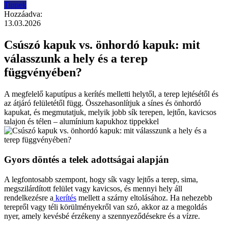
Tippek
Hozzáadva:
13.03.2026
Csúszó kapuk vs. önhordó kapuk: mit
válasszunk a hely és a terep
függvényében?
A megfelelő kaputípus a kerítés melletti helytől, a terep lejtésétől és
az átjáró felületétől függ. Összehasonlítjuk a sínes és önhordó
kapukat, és megmutatjuk, melyik jobb sík terepen, lejtőn, kavicsos
talajon és télen – alumínium kapukhoz tippekkel
Gyors döntés a telek adottságai alapján
A legfontosabb szempont, hogy sík vagy lejtős a terep, sima,
megszilárdított felület vagy kavicsos, és mennyi hely áll
rendelkezésre a
kerítés
mellett a szárny eltolásához. Ha nehezebb
terepről vagy téli körülményekről van szó, akkor az a megoldás
nyer, amely kevésbé érzékeny a szennyeződésekre és a vízre.