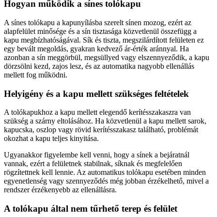
Hogyan működik a sínes tolókapu
A sínes tolókapu a kapunyílásba szerelt sínen mozog, ezért az
alapfelület minősége és a sín tisztasága közvetlenül összefügg a
kapu megbízhatóságával. Sík és tiszta, megszilárdított felületen ez
egy bevált megoldás, gyakran kedvező ár-érték aránnyal. Ha
azonban a sín meggörbül, megsüllyed vagy elszennyeződik, a kapu
dörzsölni kezd, zajos lesz, és az automatika nagyobb ellenállás
mellett fog működni.
Helyigény és a kapu mellett szükséges feltételek
A tolókapukhoz a kapu mellett elegendő kerítésszakaszra van
szükség a szárny eltolásához. Ha közvetlenül a kapu mellett sarok,
kapucska, oszlop vagy rövid kerítésszakasz található, problémát
okozhat a kapu teljes kinyitása.
Ugyanakkor figyelembe kell venni, hogy a sínek a bejáratnál
vannak, ezért a felületnek stabilnak, síknak és megfelelően
rögzítettnek kell lennie. Az automatikus tolókapu esetében minden
egyenetlenség vagy szennyeződés még jobban érzékelhető, mivel a
rendszer érzékenyebb az ellenállásra.
A tolókapu által nem tűrhető terep és felület