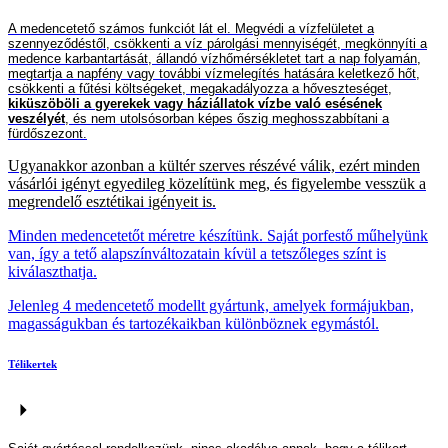
A medenc
e
tető számos funkciót lát el. Megvédi a vízfelületet a
szennyeződéstől, csökkenti a víz párolgási mennyiségét, megkönnyíti a
medence karbantartását, állandó vízhőmérsékletet tart a nap folyamán,
megtartja a napfény vagy további vízmelegítés hatására keletkező hőt,
csökkenti a fűtési költségeket, megakadályozza a hőveszteséget,
kiküszöböli a gyerekek
vagy háziállatok vízbe való esésének
veszélyét
, és nem utolsósorban
képes
őszig meghosszabbít
ani
a
fürdőszezont.
Ugyanakkor azonban a kül
tér
szerves részévé válik, ezért minden
vásárlói igényt egyedileg közelítünk meg, és figyelembe vesszük a
megrendelő esztétikai igényeit is.
Minden medencetetőt méretre készítünk. Saját porfestő műhelyünk
van, így a tető alapszínváltozatain kívül a tetszőleges színt is
kiválaszthatja.
Jelenleg 4 medencetető modellt gyártunk, amelyek formájukban,
magasságukban és tartozékaikban különböznek egymástól.
Télikertek