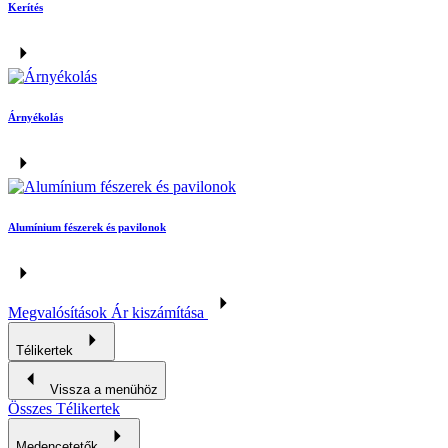
Kerítés
Árnyékolás
Alumínium fészerek és pavilonok
Megvalósítások
Ár kiszámítása
Télikertek
Vissza a menühöz
Összes Télikertek
Medencetetők