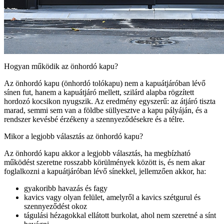
Hogyan működik az önhordó kapu?
Az önhordó kapu (önhordó tolókapu) nem a kapuátjáróban lévő
sínen fut, hanem a kapuátjáró mellett, szilárd alapba rögzített
hordozó kocsikon nyugszik. Az eredmény egyszerű: az átjáró tiszta
marad, semmi sem van a földbe süllyesztve a kapu pályáján, és a
rendszer kevésbé érzékeny a szennyeződésekre és a télre.
Mikor a legjobb választás az önhordó kapu?
Az önhordó kapu akkor a legjobb választás, ha megbízható
működést szeretne rosszabb körülmények között is, és nem akar
foglalkozni a kapuátjáróban lévő sínekkel, jellemzően akkor, ha:
gyakoribb havazás és fagy
kavics vagy olyan felület, amelyről a kavics szétgurul és
szennyeződést okoz
tágulási hézagokkal ellátott burkolat, ahol nem szeretné a sínt