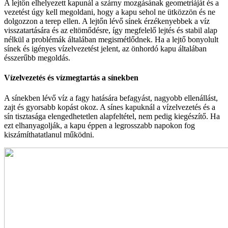
A lejtőn elhelyezett kapunál a szárny mozgásának geometriáját és a
vezetést úgy kell megoldani, hogy a kapu sehol ne ütközzön és ne
dolgozzon a terep ellen. A lejtőn lévő sínek érzékenyebbek a víz
visszatartására és az eltömődésre, így megfelelő lejtés és stabil alap
nélkül a problémák általában megismétlődnek. Ha a lejtő bonyolult
sínek és igényes vízelvezetést jelent, az önhordó kapu általában
ésszerűbb megoldás.
Vízelvezetés és vízmegtartás a sínekben
A sínekben lévő víz a fagy hatására befagyást, nagyobb ellenállást,
zajt és gyorsabb kopást okoz. A sínes kapuknál a vízelvezetés és a
sín tisztasága elengedhetetlen alapfeltétel, nem pedig kiegészítő. Ha
ezt elhanyagolják, a kapu éppen a legrosszabb napokon fog
kiszámíthatatlanul működni.