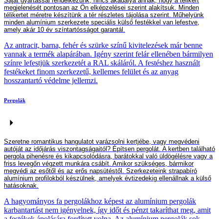
Saját
gyártással
rendelkezünk, n
incs
akadály
a
annak, hogy a télikert
megjelenését pontosan az Ön elképzelései szerint alakítsuk. Minden
télikertet méretre készítünk a tér részletes tájolása szerint. Műhelyünk
minden alumínium szerkezete speciális külső festékkel van lefestve,
amely akár 10 év színtartósságot garantál.
Az antracit, barna, fehér és szürke színű kivitelezések már benne
vannak a termék alapárában. Igény szerint felár ellenében bármilyen
színre lefestjük szerkezetét a RAL skáláról. A festéshez használt
festékeket finom szerkezetű, kellemes felület és az anyag
hosszantartó védelme jellemzi.
Pergolák
Szeretne romantikus hangulatot varázsolni kertjébe, vagy megvédeni
autóját az időjárás viszontagságaitól? Építs
en
pergolát. A kertben található
pergola pihenésre és kikapcsolódásra, barát
okkal való
ül
dögélésre
vagy a
friss levegőn v
égzett
munkára csábít. Amikor szükséges,
bármikor
megvéd
i
az esőtől és a
z erős
napsütéstől. Szerkezeteink strapabíró
alumínium profilokból készülnek, amelyek évtized
ek
ig ellenállnak a külső
hatásoknak.
A hagyományos fa pergolákhoz képest az alumínium pergolák
karbantartást nem igényelnek, így időt és pénzt takaríthat meg, amit
a festékek ápolására fordított volna. Az alumínium pergolák sok