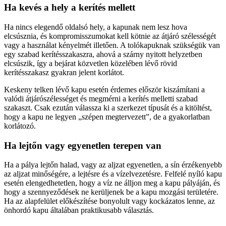
Ha kevés a hely a kerítés mellett
Ha nincs elegendő oldalsó hely, a kapunak nem lesz hova
elcsúsznia, és kompromisszumokat kell kötnie az átjáró szélességét
vagy a használat kényelmét illetően. A tolókapuknak szükségük van
egy szabad kerítésszakaszra, ahová a szárny nyitott helyzetben
elcsúszik, így a bejárat közvetlen közelében lévő rövid
kerítésszakasz gyakran jelent korlátot.
Keskeny telken lévő kapu esetén érdemes először kiszámítani a
valódi átjárószélességet és megmérni a kerítés melletti szabad
szakaszt. Csak ezután válassza ki a szerkezet típusát és a kitöltést,
hogy a kapu ne legyen „szépen megtervezett”, de a gyakorlatban
korlátozó.
Ha lejtőn vagy egyenetlen terepen van
Ha a pálya lejtőn halad, vagy az aljzat egyenetlen, a sín érzékenyebb
az aljzat minőségére, a lejtésre és a vízelvezetésre. Felfelé nyíló kapu
esetén elengedhetetlen, hogy a víz ne álljon meg a kapu pályáján, és
hogy a szennyeződések ne kerüljenek be a kapu mozgási területére.
Ha az alapfelület előkészítése bonyolult vagy kockázatos lenne, az
önhordó kapu általában praktikusabb választás.