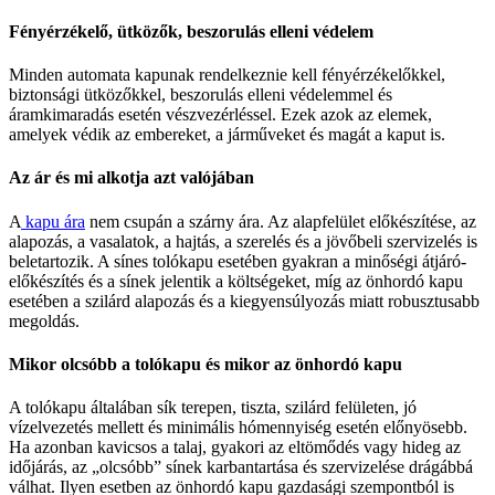
Fényérzékelő, ütközők, beszorulás elleni védelem
Minden automata kapunak rendelkeznie kell fényérzékelőkkel,
biztonsági ütközőkkel, beszorulás elleni védelemmel és
áramkimaradás esetén vészvezérléssel. Ezek azok az elemek,
amelyek védik az embereket, a járműveket és magát a kaput is.
Az ár és mi alkotja azt valójában
A
kapu ára
nem csupán a szárny ára. Az alapfelület előkészítése, az
alapozás, a vasalatok, a hajtás, a szerelés és a jövőbeli szervizelés is
beletartozik. A sínes tolókapu esetében gyakran a minőségi átjáró-
előkészítés és a sínek jelentik a költségeket, míg az önhordó kapu
esetében a szilárd alapozás és a kiegyensúlyozás miatt robusztusabb
megoldás.
Mikor olcsóbb a tolókapu és mikor az önhordó kapu
A tolókapu általában sík terepen, tiszta, szilárd felületen, jó
vízelvezetés mellett és minimális hómennyiség esetén előnyösebb.
Ha azonban kavicsos a talaj, gyakori az eltömődés vagy hideg az
időjárás, az „olcsóbb” sínek karbantartása és szervizelése drágábbá
válhat. Ilyen esetben az önhordó kapu gazdasági szempontból is