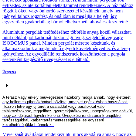
évtizedes, szinte korlátlan élettartammal rendelkeznek. A ház falához
rögzítik őket, vagy önhordó szerkezettel készülnek, amely nem
igényel falhoz rögzítést, és önállóan is megállja a helyét, így
egyszerűen gyakorlatilag bárhol elhelyezheti, ahová csak szeretné.
Alumínium pergolák tetőfedéséhez többféle anyag közül választhat,
mint például polikarbonát, biztonsági üveg, szigetelőüveg vagy
ISODOMUS panel. Minden pergolát méretre készítünk, és
alkalmazkodunk a megrendelő egyedi követelményeihez és a terep
igényeihez. Az egyedülálló rendszernek köszönhetően a pergola
esetenként kiegészítő üvegezéssel is ellátható.
Üvegezés
A terasz vagy erkély beüvegezése hatékony módja annak, hogy életterét
egy kellemes pihenőzónával bővítse, amelyet egész évben használhat.
Hozzon létre egy új teret a családdal vagy barátokkal való
találkozásokhoz, reggelihez, gyermekjátékokhoz, ünnepségekhez anélkül,
hogy az időjárást figyelni kellene. Üvegezési rendszereink erejükkel,
tartósságukkal, karbantartásmentességükkel és egyszerű
kezelhetőségükkel tűnnek ki.
Mivel saját gyártással rendelkezünk, nincs akadálya annak, hogy az