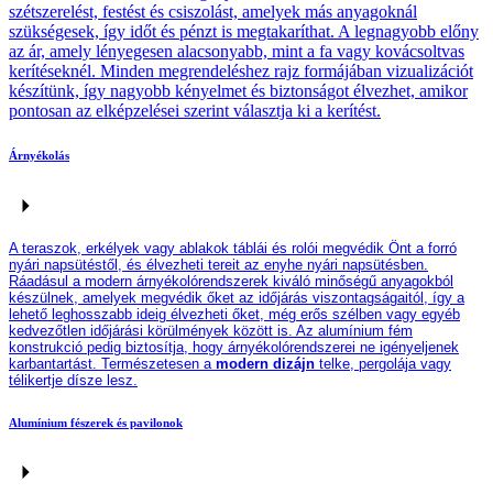
szétszerelést, festést és csiszolást, amelyek más anyagoknál
szükségesek, így időt és pénzt is megtakaríthat. A legnagyobb előny
az ár, amely lényegesen alacsonyabb, mint a fa vagy kovácsoltvas
kerítéseknél. Minden megrendeléshez rajz formájában vizualizációt
készítünk, így nagyobb kényelmet és biztonságot élvezhet, amikor
pontosan az elképzelései szerint választja ki a kerítést.
Árnyékolás
A teraszok, erkélyek vagy ablakok táblái és rolói megvédik Önt a forró
nyári napsütéstől, és élvezheti tereit az enyhe nyári napsütésben.
Ráadásul a modern árnyékolórendszerek kiváló minőségű anyagok
ból
készülnek
, amelyek megvédik őket az időjárás
viszontagságaitól
, így a
lehető leghosszabb ideig élvezheti őket, még erős szélben vagy egyéb
kedvezőtlen időjárási körülmények között is. Az alumínium fém
konstrukció
pedig
biztosítja, hogy árnyékolórendszerei ne igényeljenek
karbantartást. Természetesen a
modern
dizájn
telke, pergolája vagy
télikertje dísze lesz
.
Alumínium fészerek és pavilonok