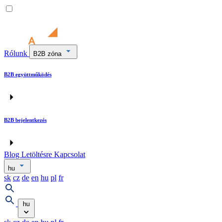
Rólunk
B2B zóna
B2B együttműködés
B2B bejelentkezés
Blog
Letöltésre
Kapcsolat
hu
sk
cz
de
en
hu
pl
fr
hu