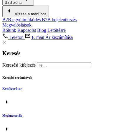
B2B zóna
Vissza a menühöz
B2B együttműködés
B2B bejelentkezés
Megvalósítások
Rólunk
Kapcsolat
Blog
Letöltésre
Telefon
E-mail
Ár kiszámítása
Keresés
Keresési kifejezés
Keresési eredmények
Konfigurátor
Medencetetők