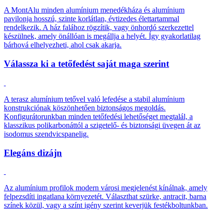
A MontAlu minden alumínium menedékháza és alumínium
pavilonja hosszú, szinte korlátlan, évtizedes élettartammal
rendelkezik. A ház falához rögzítik, vagy önhordó szerkezettel
készülnek, amely önállóan is megállja a helyét. Így gyakorlatilag
bárhová elhelyezheti, ahol csak akarja.
Válassza ki a tetőfedést saját maga szerint
A terasz alumínium tetővel való lefedése a stabil alumínium
konstrukciónak köszönhetően biztonságos megoldás.
Konfigurátorunkban minden tetőfedési lehetőséget megtalál, a
klasszikus polikarbonáttól a szigetelő- és biztonsági üvegen át az
isodomus szendvicspanelig.
Elegáns dizájn
Az alumínium profilok modern városi megjelenést kínálnak, amely
felpezsdíti ingatlana környezetét. Választhat szürke, antracit, barna
színek közül, vagy a színt igény szerint keverjük festékboltunkban.