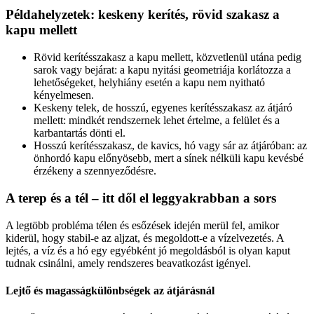
Példahelyzetek: keskeny kerítés, rövid szakasz a
kapu mellett
Rövid kerítésszakasz a kapu mellett, közvetlenül utána pedig
sarok vagy bejárat: a kapu nyitási geometriája korlátozza a
lehetőségeket, helyhiány esetén a kapu nem nyitható
kényelmesen.
Keskeny telek, de hosszú, egyenes kerítésszakasz az átjáró
mellett: mindkét rendszernek lehet értelme, a felület és a
karbantartás dönti el.
Hosszú kerítésszakasz, de kavics, hó vagy sár az átjáróban: az
önhordó kapu előnyösebb, mert a sínek nélküli kapu kevésbé
érzékeny a szennyeződésre.
A terep és a tél – itt dől el leggyakrabban a sors
A legtöbb probléma télen és esőzések idején merül fel, amikor
kiderül, hogy stabil-e az aljzat, és megoldott-e a vízelvezetés. A
lejtés, a víz és a hó egy egyébként jó megoldásból is olyan kaput
tudnak csinálni, amely rendszeres beavatkozást igényel.
Lejtő és magasságkülönbségek az átjárásnál